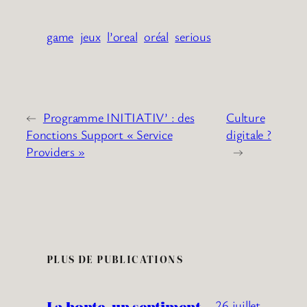
game
jeux
l’oreal
oréal
serious
←
Programme INITIATIV’ : des
Culture
Fonctions Support « Service
digitale ?
Providers »
→
PLUS DE PUBLICATIONS
La honte, un sentiment
26 juillet