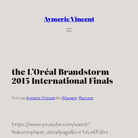
Aller
au
Aymeric Vincent
contenu
the L’Oréal Brandstorm
2015 International Finals
Écrit par
Aymeric Vincent
dans
Manager
, 
Recruter
https://www.youtube.com/watch?
feature=player_detailpage&v=r1xLv6Fc0rs