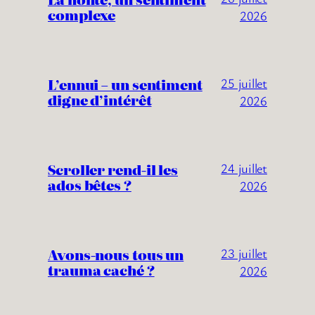
complexe
2026
L’ennui – un sentiment
25 juillet
digne d’intérêt
2026
Scroller rend-il les
24 juillet
ados bêtes ?
2026
Avons-nous tous un
23 juillet
trauma caché ?
2026