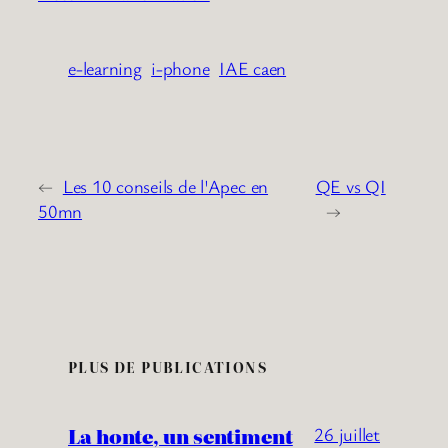
e-learning
i-phone
IAE caen
←
Les 10 conseils de l'Apec en
QE vs QI
50mn
→
PLUS DE PUBLICATIONS
La honte, un sentiment
26 juillet