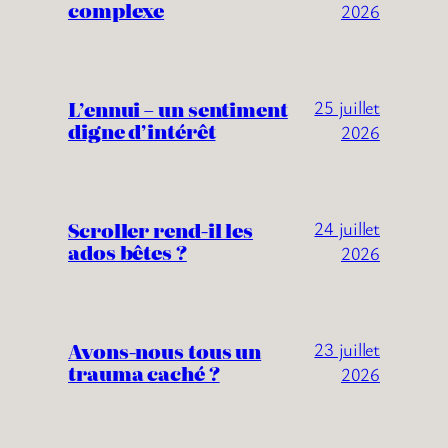
complexe
2026
L’ennui – un sentiment
25 juillet
digne d’intérêt
2026
Scroller rend-il les
24 juillet
ados bêtes ?
2026
Avons-nous tous un
23 juillet
trauma caché ?
2026