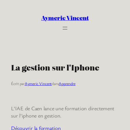
Aller
au
Aymeric Vincent
contenu
La gestion sur l'Iphone
Écrit par
Aymeric Vincent
dans
Apprendre
L’IAE de Caen lance une formation directement
sur l’iphone en gestion.
Découvrir la formation