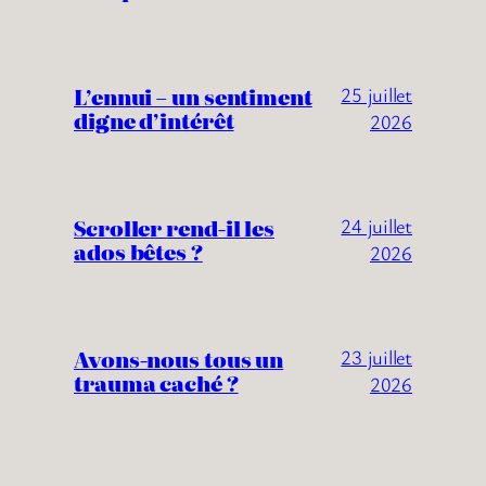
L’ennui – un sentiment
25 juillet
digne d’intérêt
2026
Scroller rend-il les
24 juillet
ados bêtes ?
2026
Avons-nous tous un
23 juillet
trauma caché ?
2026