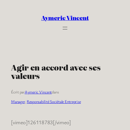
Aller
au
Aymeric Vincent
contenu
Agir en accord avec ses
valeurs
Écrit par
Aymeric Vincent
dans
Manager
, 
Responsabilité Sociétale Entreprise
[vimeo]126118783[/vimeo]