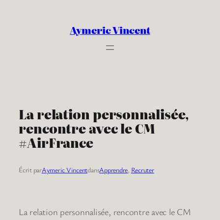
Aller
au
Aymeric Vincent
contenu
La relation personnalisée,
rencontre avec le CM
#AirFrance
Écrit par
Aymeric Vincent
dans
Apprendre
, 
Recruter
La relation personnalisée, rencontre avec le CM