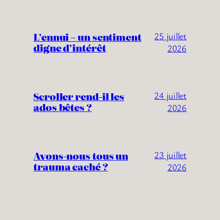
L’ennui – un sentiment
25 juillet
digne d’intérêt
2026
Scroller rend-il les
24 juillet
ados bêtes ?
2026
Avons-nous tous un
23 juillet
trauma caché ?
2026