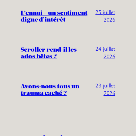
L’ennui – un sentiment
25 juillet
digne d’intérêt
2026
Scroller rend-il les
24 juillet
ados bêtes ?
2026
Avons-nous tous un
23 juillet
trauma caché ?
2026