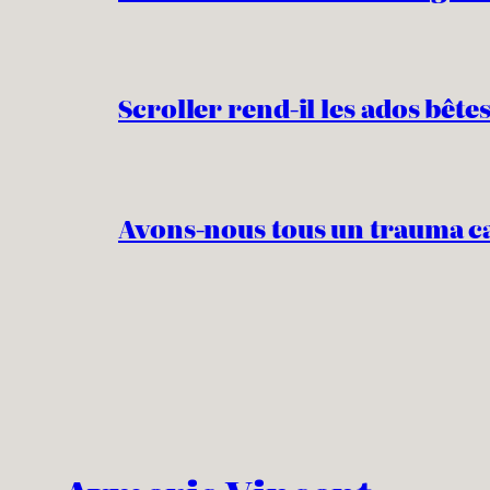
Scroller rend-il les ados bêtes
Avons-nous tous un trauma c