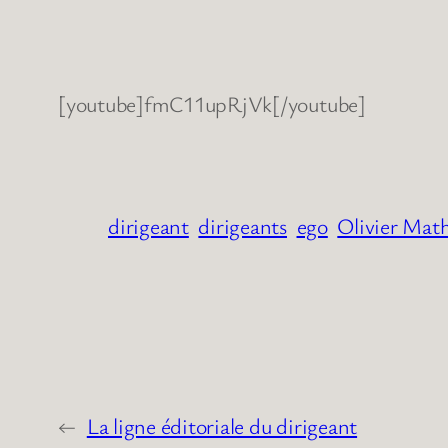
[youtube]fmC11upRjVk[/youtube]
dirigeant
dirigeants
ego
Olivier Mat
←
La ligne éditoriale du dirigeant