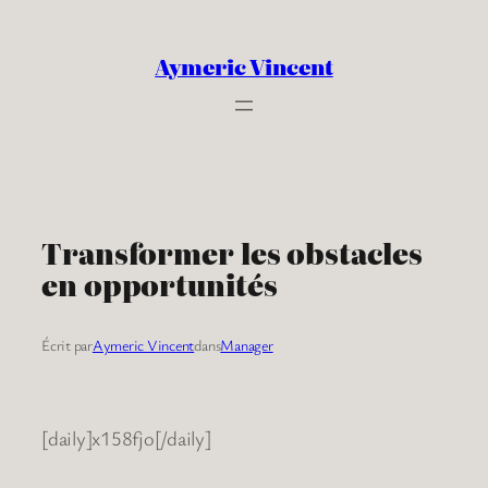
Aller
au
Aymeric Vincent
contenu
Transformer les obstacles
en opportunités
Écrit par
Aymeric Vincent
dans
Manager
[daily]x158fjo[/daily]