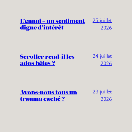
L’ennui – un sentiment
25 juillet
digne d’intérêt
2026
Scroller rend-il les
24 juillet
ados bêtes ?
2026
Avons-nous tous un
23 juillet
trauma caché ?
2026