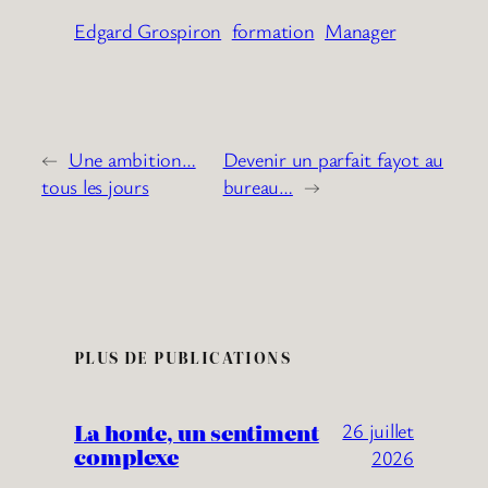
Edgard Grospiron
formation
Manager
←
Une ambition…
Devenir un parfait fayot au
tous les jours
bureau…
→
PLUS DE PUBLICATIONS
La honte, un sentiment
26 juillet
complexe
2026