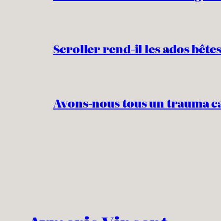
Scroller rend-il les ados bêtes
Avons-nous tous un trauma c