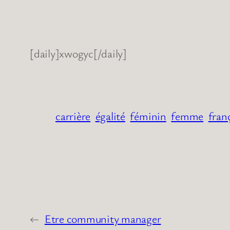
[daily]xwogyc[/daily]
carrière
égalité
féminin
femme
franç
←
Etre community manager