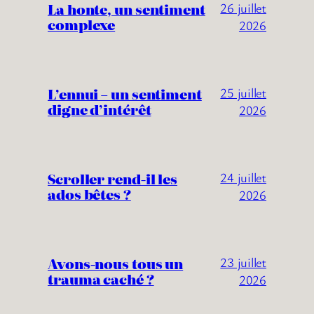
La honte, un sentiment
26 juillet
complexe
2026
L’ennui – un sentiment
25 juillet
digne d’intérêt
2026
Scroller rend-il les
24 juillet
ados bêtes ?
2026
Avons-nous tous un
23 juillet
trauma caché ?
2026