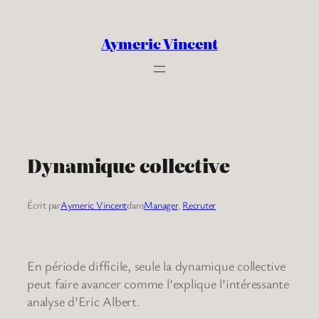
Aller
au
Aymeric Vincent
contenu
Dynamique collective
Écrit par
Aymeric Vincent
dans
Manager
, 
Recruter
En période difficile, seule la dynamique collective
peut faire avancer comme l’explique l’intéressante
analyse d’Eric Albert.