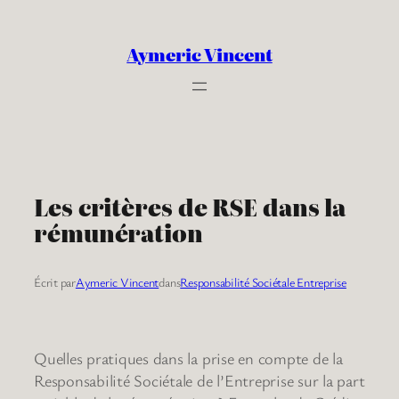
Aller
au
Aymeric Vincent
contenu
Les critères de RSE dans la
rémunération
Écrit par
Aymeric Vincent
dans
Responsabilité Sociétale Entreprise
Quelles pratiques dans la prise en compte de la
Responsabilité Sociétale de l’Entreprise sur la part