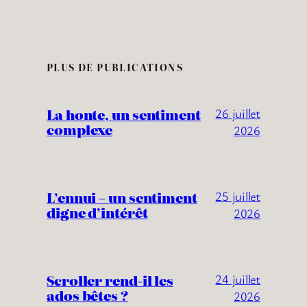
PLUS DE PUBLICATIONS
La honte, un sentiment
26 juillet
complexe
2026
L’ennui – un sentiment
25 juillet
digne d’intérêt
2026
Scroller rend-il les
24 juillet
ados bêtes ?
2026