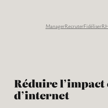
Aller
au
contenu
Manager
Recruter
Fidéliser
RH
Réduire l’impact 
d’internet