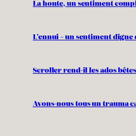
La honte, un sentiment comp
L’ennui – un sentiment digne 
Scroller rend-il les ados bêtes
Avons-nous tous un trauma c