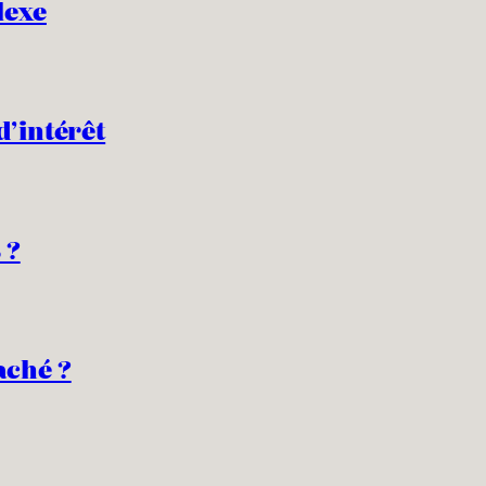
lexe
d’intérêt
 ?
aché ?