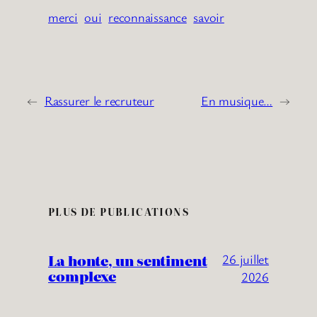
merci
oui
reconnaissance
savoir
←
Rassurer le recruteur
En musique…
→
PLUS DE PUBLICATIONS
La honte, un sentiment
26 juillet
complexe
2026