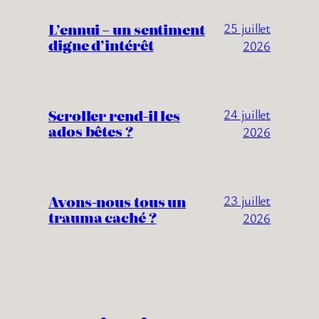
L’ennui – un sentiment
25 juillet
digne d’intérêt
2026
Scroller rend-il les
24 juillet
ados bêtes ?
2026
Avons-nous tous un
23 juillet
trauma caché ?
2026