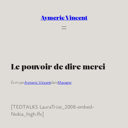
Aller
au
Aymeric Vincent
contenu
Le pouvoir de dire merci
Écrit par
Aymeric Vincent
dans
Manager
[TEDTALKS LauraTrice_2008-embed-
Nokia_high.flv]