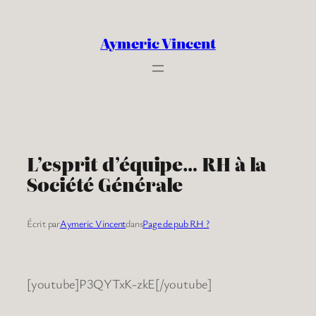
Aller
au
Aymeric Vincent
contenu
L’esprit d’équipe… RH à la
Société Générale
Écrit par
Aymeric Vincent
dans
Page de pub RH ?
[youtube]P3QYTxK-zkE[/youtube]