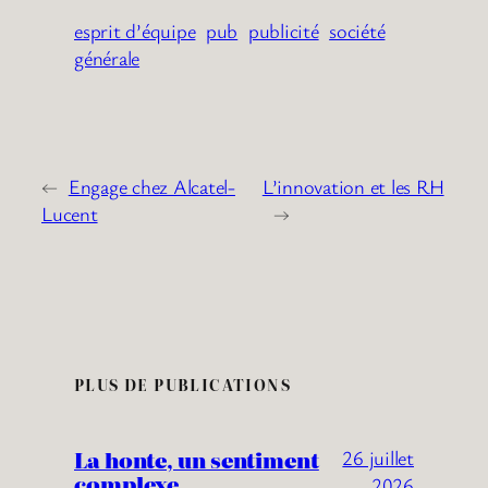
esprit d’équipe
pub
publicité
société
générale
←
Engage chez Alcatel-
L’innovation et les RH
Lucent
→
PLUS DE PUBLICATIONS
La honte, un sentiment
26 juillet
complexe
2026