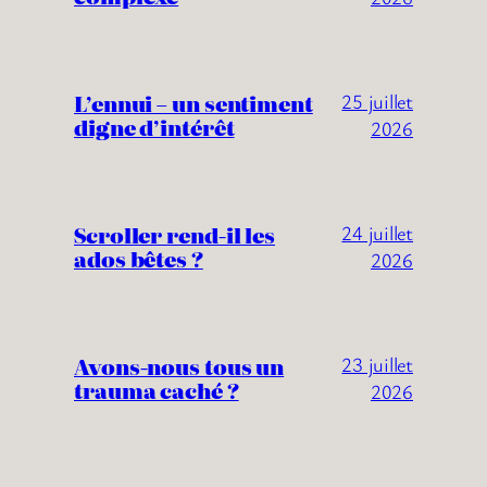
L’ennui – un sentiment
25 juillet
digne d’intérêt
2026
Scroller rend-il les
24 juillet
ados bêtes ?
2026
Avons-nous tous un
23 juillet
trauma caché ?
2026