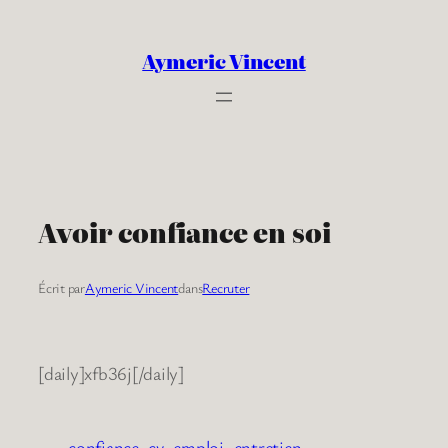
Aller
au
Aymeric Vincent
contenu
Avoir confiance en soi
Écrit par
Aymeric Vincent
dans
Recruter
[daily]xfb36j[/daily]
confiance
cv
emploi
entretien