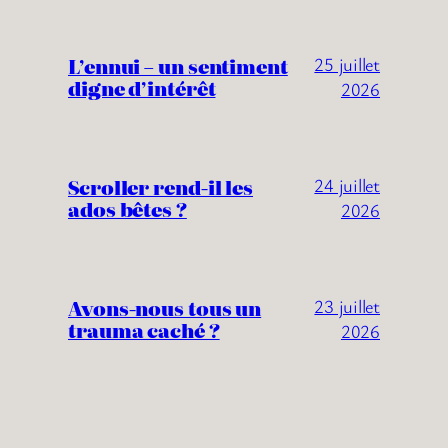
L’ennui – un sentiment
25 juillet
digne d’intérêt
2026
Scroller rend-il les
24 juillet
ados bêtes ?
2026
Avons-nous tous un
23 juillet
trauma caché ?
2026