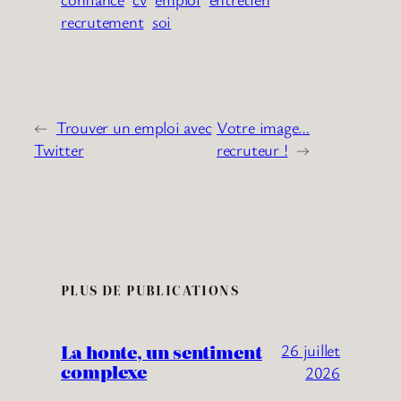
recrutement
soi
←
Trouver un emploi avec
Votre image…
Twitter
recruteur !
→
PLUS DE PUBLICATIONS
La honte, un sentiment
26 juillet
complexe
2026