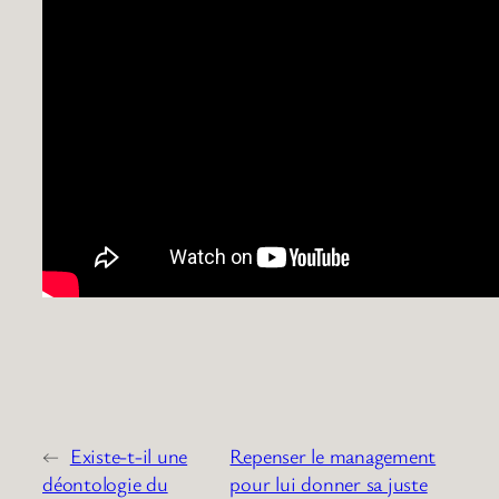
←
Existe-t-il une
Repenser le management
déontologie du
pour lui donner sa juste