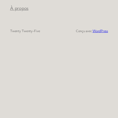
À propos
Twenty Twenty-Five
Conçu avec
WordPress