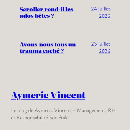
Scroller rend-il les
24 juillet
ados bêtes ?
2026
Avons-nous tous un
23 juillet
trauma caché ?
2026
Aymeric Vincent
Le blog de Aymeric Vincent – Management, RH
et Responsabilité Sociétale