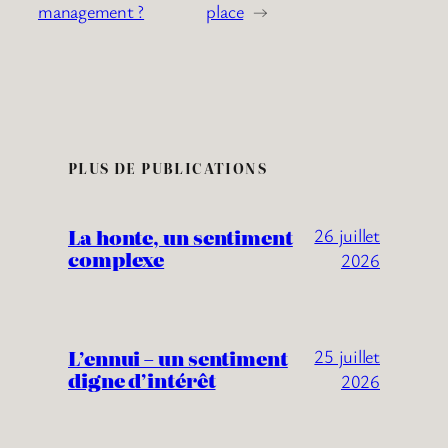
management ?
place
→
PLUS DE PUBLICATIONS
La honte, un sentiment
26 juillet
complexe
2026
L’ennui – un sentiment
25 juillet
digne d’intérêt
2026