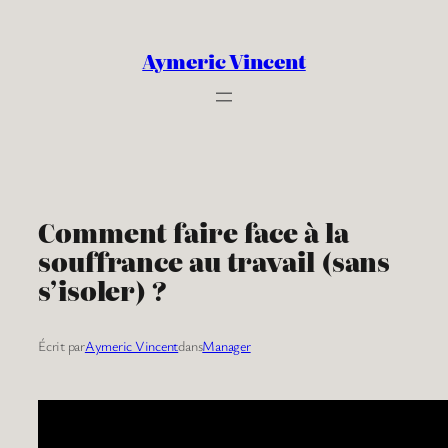
Aller
au
Aymeric Vincent
contenu
Comment faire face à la
souffrance au travail (sans
s’isoler) ?
Écrit par
Aymeric Vincent
dans
Manager