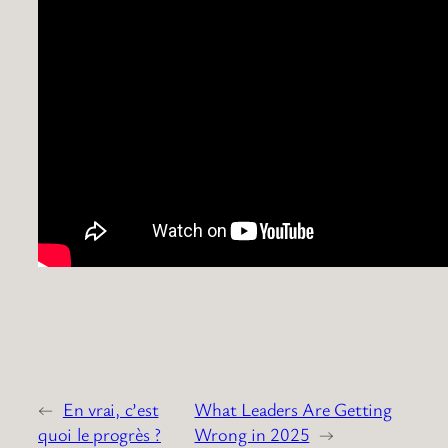
←
En vrai, c’est
What Leaders Are Getting
quoi le progrès ?
Wrong in 2025
→