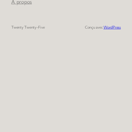
À propos
Twenty Twenty-Five
Conçu avec
WordPress