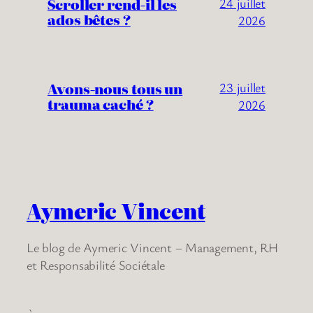
Scroller rend-il les
24 juillet
ados bêtes ?
2026
Avons-nous tous un
23 juillet
trauma caché ?
2026
Aymeric Vincent
Le blog de Aymeric Vincent – Management, RH
et Responsabilité Sociétale