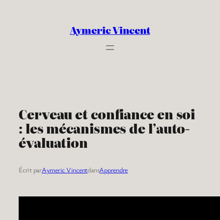
Aller
au
Aymeric Vincent
contenu
Cerveau et confiance en soi
: les mécanismes de l’auto-
évaluation
Écrit par
Aymeric Vincent
dans
Apprendre