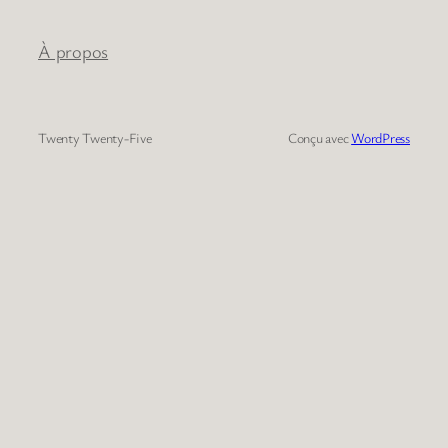
À propos
Twenty Twenty-Five
Conçu avec
WordPress