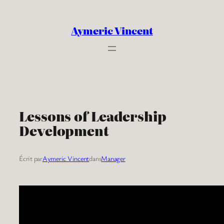
Aller
au
Aymeric Vincent
contenu
Lessons of Leadership
Development
Écrit par
Aymeric Vincent
dans
Manager