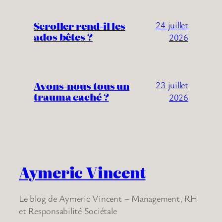
Scroller rend-il les
24 juillet
ados bêtes ?
2026
Avons-nous tous un
23 juillet
trauma caché ?
2026
Aymeric Vincent
Le blog de Aymeric Vincent – Management, RH
et Responsabilité Sociétale