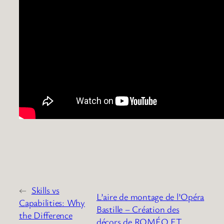
←
Skills vs
L’aire de montage de l’Opéra
Capabilities: Why
Bastille – Création des
the Difference
décors de ROMÉO ET