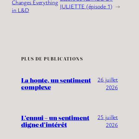
Changes Everything
JULIETTE (épisode 1)
→
in L&D
PLUS DE PUBLICATIONS
La honte, un sentiment
26 juillet
complexe
2026
L’ennui – un sentiment
25 juillet
digne d’intérêt
2026