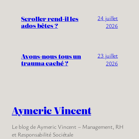
Scroller rend-il les
24 juillet
ados bêtes ?
2026
Avons-nous tous un
23 juillet
trauma caché ?
2026
Aymeric Vincent
Le blog de Aymeric Vincent – Management, RH
et Responsabilité Sociétale