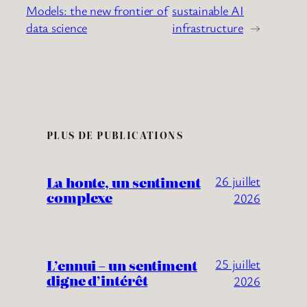
Models: the new frontier of
sustainable AI
data science
infrastructure
→
PLUS DE PUBLICATIONS
La honte, un sentiment
26 juillet
complexe
2026
L’ennui – un sentiment
25 juillet
digne d’intérêt
2026