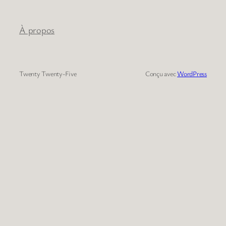
À propos
Twenty Twenty-Five
Conçu avec
WordPress