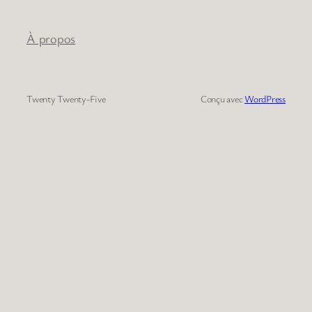
À propos
Twenty Twenty-Five
Conçu avec
WordPress