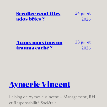
Scroller rend-il les
24 juillet
ados bêtes ?
2026
Avons-nous tous un
23 juillet
trauma caché ?
2026
Aymeric Vincent
Le blog de Aymeric Vincent – Management, RH
et Responsabilité Sociétale