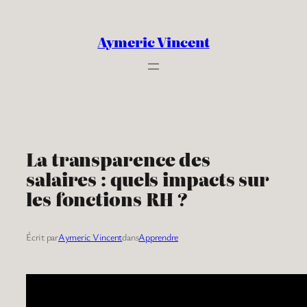
Aller
au
Aymeric Vincent
contenu
La transparence des
salaires : quels impacts sur
les fonctions RH ?
Écrit par
Aymeric Vincent
dans
Apprendre