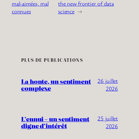
mal-aimées, mal
the new frontier of data
connues
science
→
PLUS DE PUBLICATIONS
La honte, un sentiment
26 juillet
complexe
2026
L’ennui – un sentiment
25 juillet
digne d’intérêt
2026