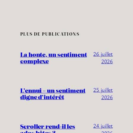
PLUS DE PUBLICATIONS
La honte, un sentiment
26 juillet
complexe
2026
L’ennui – un sentiment
25 juillet
digne d’intérêt
2026
Scroller rend-il les
24 juillet
ados bêtes ?
2026