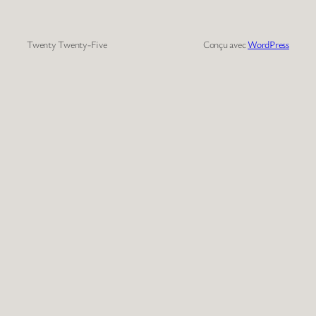
Twenty Twenty-Five
Conçu avec
WordPress