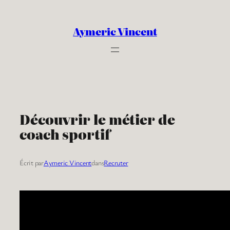
Aller
au
Aymeric Vincent
contenu
Découvrir le métier de
coach sportif
Écrit par
Aymeric Vincent
dans
Recruter