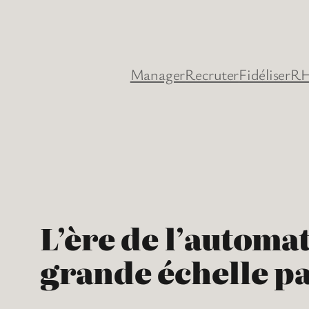
Aller
au
contenu
Manager
Recruter
Fidéliser
RH
L’ère de l’automat
grande échelle pa