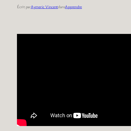
Écrit par
Aymeric Vincent
dans
Apprendre