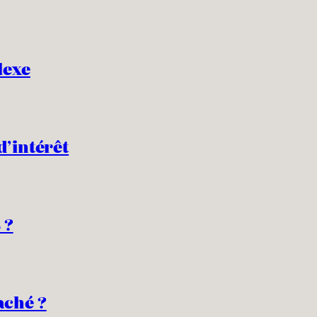
lexe
d’intérêt
 ?
aché ?