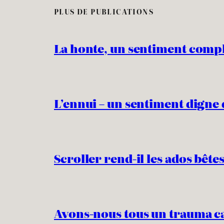
PLUS DE PUBLICATIONS
La honte, un sentiment comp
L’ennui – un sentiment digne 
Scroller rend-il les ados bêtes
Avons-nous tous un trauma c