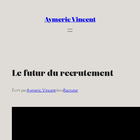
Aller
au
Aymeric Vincent
contenu
Le futur du recrutement
Écrit par
Aymeric Vincent
dans
Recruter