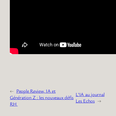
←
People Review, IA et
L’IA au journal
Génération Z : les nouveaux défis
Les Echos
→
RH