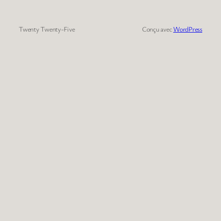
Twenty Twenty-Five
Conçu avec
WordPress