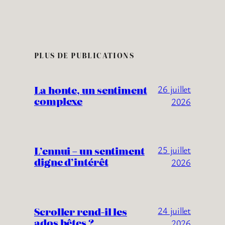
PLUS DE PUBLICATIONS
La honte, un sentiment
26 juillet
complexe
2026
L’ennui – un sentiment
25 juillet
digne d’intérêt
2026
Scroller rend-il les
24 juillet
ados bêtes ?
2026