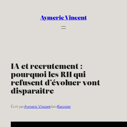
Aller
au
Aymeric Vincent
contenu
IA et recrutement :
pourquoi les RH qui
refusent d’évoluer vont
disparaître
Écrit par
Aymeric Vincent
dans
Recruter