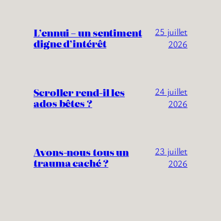
L’ennui – un sentiment
25 juillet
digne d’intérêt
2026
Scroller rend-il les
24 juillet
ados bêtes ?
2026
Avons-nous tous un
23 juillet
trauma caché ?
2026