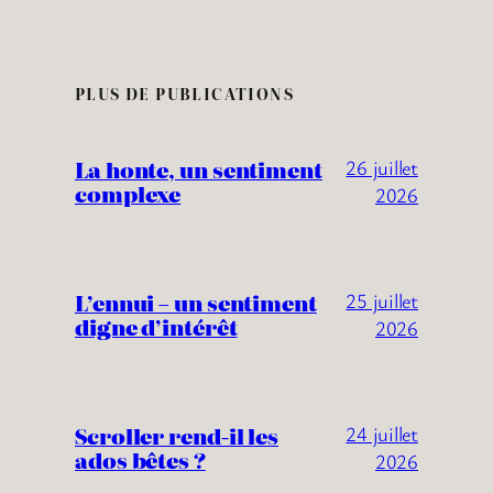
PLUS DE PUBLICATIONS
La honte, un sentiment
26 juillet
complexe
2026
L’ennui – un sentiment
25 juillet
digne d’intérêt
2026
Scroller rend-il les
24 juillet
ados bêtes ?
2026