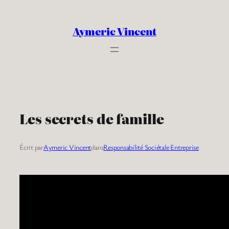
Aller
au
Aymeric Vincent
contenu
Les secrets de famille
Écrit par
Aymeric Vincent
dans
Responsabilité Sociétale Entreprise