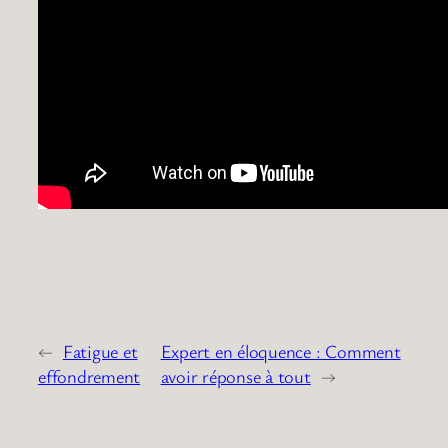
←
Fatigue et
Expert en éloquence : Comment
effondrement
avoir réponse à tout
→