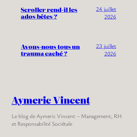
Scroller rend-il les
24 juillet
ados bêtes ?
2026
Avons-nous tous un
23 juillet
trauma caché ?
2026
Aymeric Vincent
Le blog de Aymeric Vincent – Management, RH
et Responsabilité Sociétale