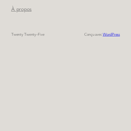
À propos
Twenty Twenty-Five
Conçu avec
WordPress