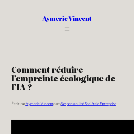
Aller
au
Aymeric Vincent
contenu
Comment réduire
l’empreinte écologique de
l’IA ?
Écrit par
Aymeric Vincent
dans
Responsabilité Sociétale Entreprise