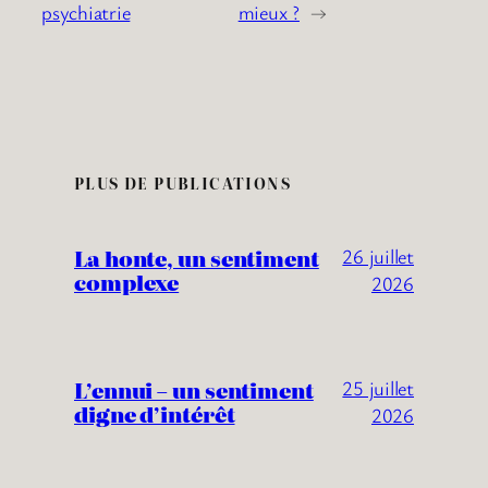
psychiatrie
mieux ?
→
PLUS DE PUBLICATIONS
La honte, un sentiment
26 juillet
complexe
2026
L’ennui – un sentiment
25 juillet
digne d’intérêt
2026