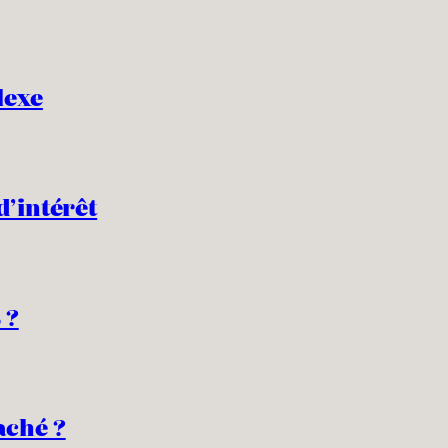
lexe
d’intérêt
 ?
aché ?