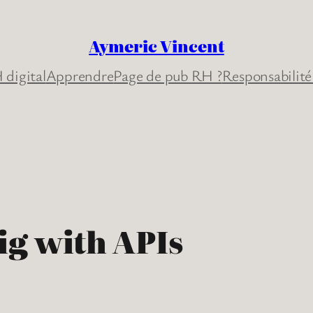
Aymeric Vincent
 digital
Apprendre
Page de pub RH ?
Responsabilité
ig with APIs