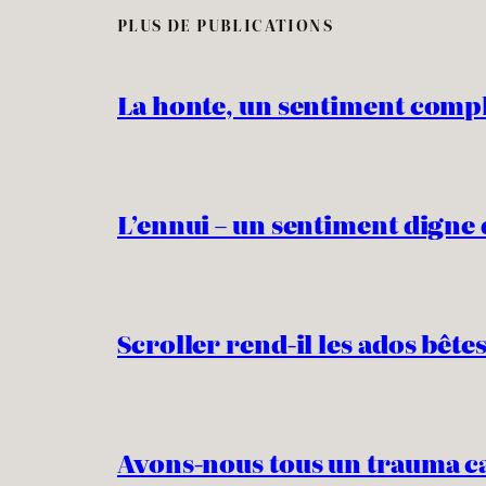
PLUS DE PUBLICATIONS
La honte, un sentiment comp
L’ennui – un sentiment digne 
Scroller rend-il les ados bêtes
Avons-nous tous un trauma c