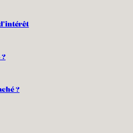
d’intérêt
 ?
aché ?