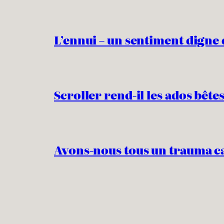
L’ennui – un sentiment digne 
Scroller rend-il les ados bêtes
Avons-nous tous un trauma c