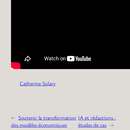
Catherine Solary
←
Soutenir la transformation
IA et rédactions :
des modèles économiques
études de cas
→