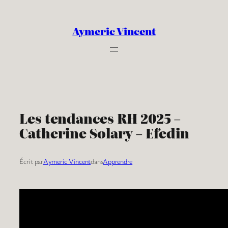
Aller
au
Aymeric Vincent
contenu
Les tendances RH 2025 –
Catherine Solary – Efedin
Écrit par
Aymeric Vincent
dans
Apprendre