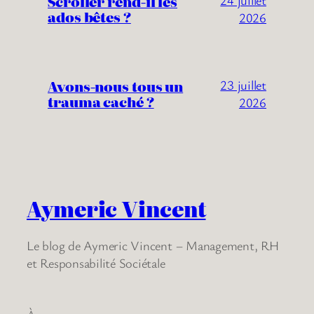
Scroller rend-il les
ados bêtes ?
2026
Avons-nous tous un
23 juillet
trauma caché ?
2026
Aymeric Vincent
Le blog de Aymeric Vincent – Management, RH
et Responsabilité Sociétale