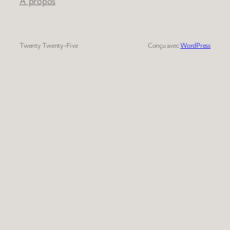
À propos
Twenty Twenty-Five
Conçu avec
WordPress