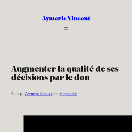
Aller
au
Aymeric Vincent
contenu
Augmenter la qualité de ses
décisions par le don
Écrit par
Aymeric Vincent
dans
Apprendre