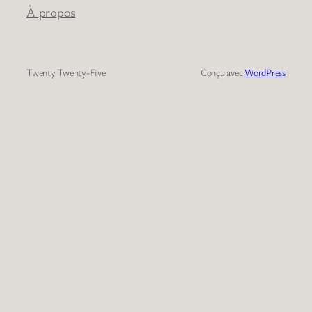
À propos
Twenty Twenty-Five
Conçu avec
WordPress