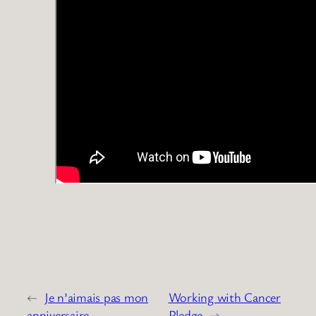
←
Je n’aimais pas mon
Working with Cancer
anniversaire…
Pledge
→