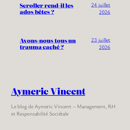
Scroller rend-il les
24 juillet
ados bêtes ?
2026
Avons-nous tous un
23 juillet
trauma caché ?
2026
Aymeric Vincent
Le blog de Aymeric Vincent – Management, RH
et Responsabilité Sociétale