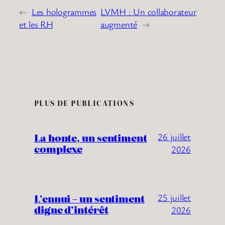
←
Les hologrammes
LVMH : Un collaborateur
et les RH
augmenté
→
PLUS DE PUBLICATIONS
La honte, un sentiment
26 juillet
complexe
2026
L’ennui – un sentiment
25 juillet
digne d’intérêt
2026