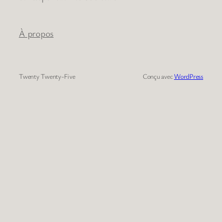
À propos
Twenty Twenty-Five
Conçu avec
WordPress