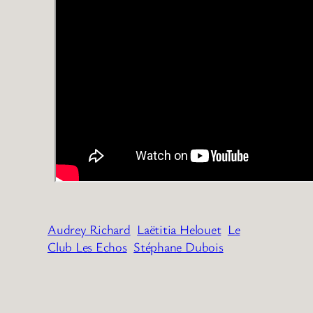
Audrey Richard
Laëtitia Helouet
Le
Club Les Echos
Stéphane Dubois