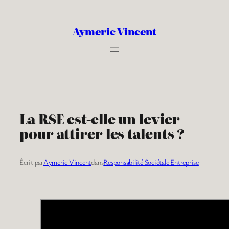
Aller
au
Aymeric Vincent
contenu
La RSE est-elle un levier
pour attirer les talents ?
Écrit par
Aymeric Vincent
dans
Responsabilité Sociétale Entreprise