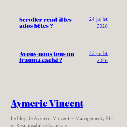
Scroller rend-il les
24 juillet
ados bêtes ?
2026
Avons-nous tous un
23 juillet
trauma caché ?
2026
Aymeric Vincent
Le blog de Aymeric Vincent – Management, RH
et Responsabilité Sociétale