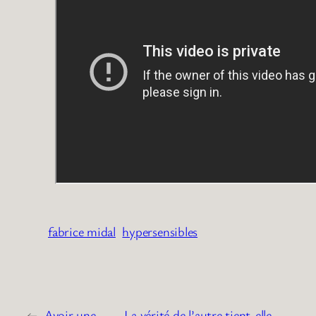
fabrice midal
hypersensibles
←
Avoir une
La vérité de l’autre tient-elle