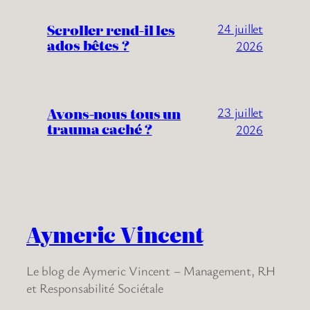
Scroller rend-il les
24 juillet
ados bêtes ?
2026
Avons-nous tous un
23 juillet
trauma caché ?
2026
Aymeric Vincent
Le blog de Aymeric Vincent – Management, RH
et Responsabilité Sociétale