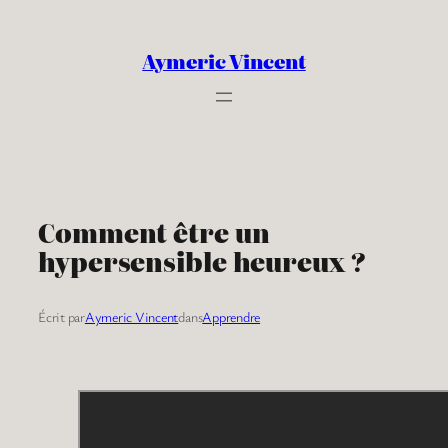
Aller
au
Aymeric Vincent
contenu
Comment être un
hypersensible heureux ?
Écrit par
Aymeric Vincent
dans
Apprendre