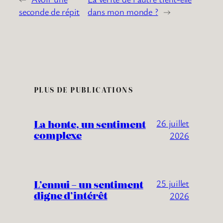
seconde de répit
dans mon monde ?
→
PLUS DE PUBLICATIONS
La honte, un sentiment
26 juillet
complexe
2026
L’ennui – un sentiment
25 juillet
digne d’intérêt
2026