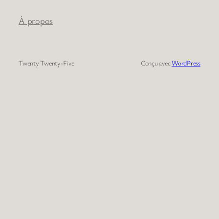
À propos
Twenty Twenty-Five
Conçu avec
WordPress