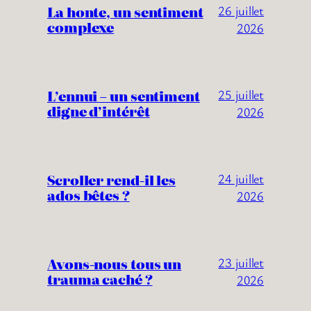
La honte, un sentiment
26 juillet
complexe
2026
L’ennui – un sentiment
25 juillet
digne d’intérêt
2026
Scroller rend-il les
24 juillet
ados bêtes ?
2026
Avons-nous tous un
23 juillet
trauma caché ?
2026