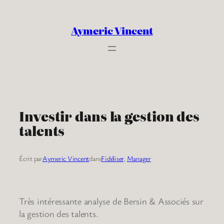
Aller
au
Aymeric Vincent
contenu
Investir dans la gestion des
talents
Écrit par
Aymeric Vincent
dans
Fidéliser
, 
Manager
Très intéressante analyse de Bersin & Associés sur
la gestion des talents.