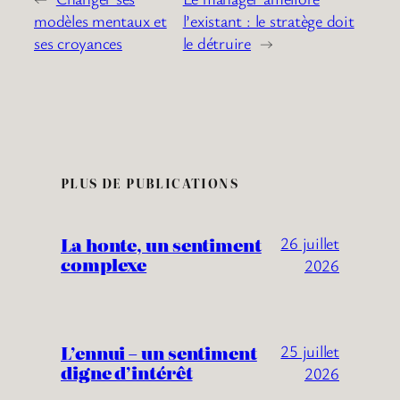
modèles mentaux et
l’existant : le stratège doit
ses croyances
le détruire
→
PLUS DE PUBLICATIONS
La honte, un sentiment
26 juillet
complexe
2026
L’ennui – un sentiment
25 juillet
digne d’intérêt
2026