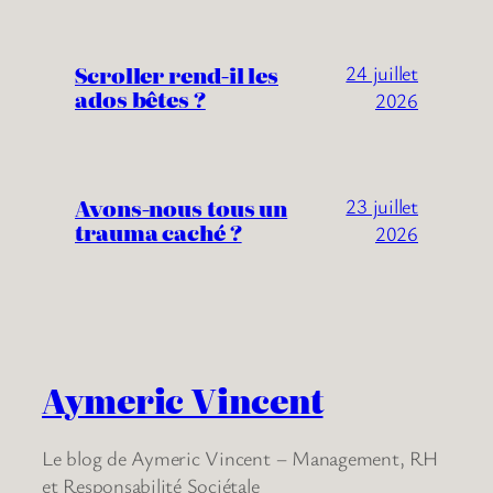
Scroller rend-il les
24 juillet
ados bêtes ?
2026
Avons-nous tous un
23 juillet
trauma caché ?
2026
Aymeric Vincent
Le blog de Aymeric Vincent – Management, RH
et Responsabilité Sociétale