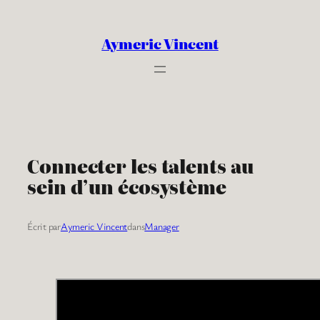
Aller
au
Aymeric Vincent
contenu
Connecter les talents au
sein d’un écosystème
Écrit par
Aymeric Vincent
dans
Manager