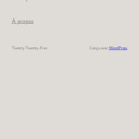
À propos
Twenty Twenty-Five
Conçu avec
WordPress