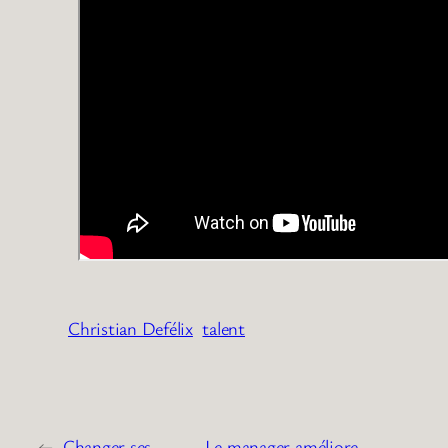
Christian Defélix
talent
←
Changer ses
Le manager améliore