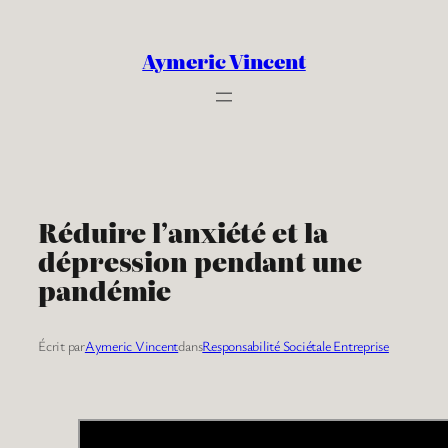
Aller
au
Aymeric Vincent
contenu
Réduire l’anxiété et la
dépression pendant une
pandémie
Écrit par
Aymeric Vincent
dans
Responsabilité Sociétale Entreprise