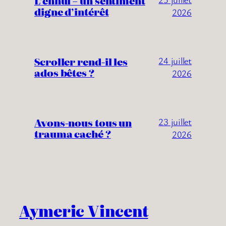
L’ennui – un sentiment
digne d’intérêt
2026
Scroller rend-il les
24 juillet
ados bêtes ?
2026
Avons-nous tous un
23 juillet
trauma caché ?
2026
Aymeric Vincent