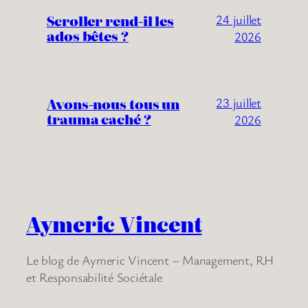
Scroller rend-il les
24 juillet
ados bêtes ?
2026
Avons-nous tous un
23 juillet
trauma caché ?
2026
Aymeric Vincent
Le blog de Aymeric Vincent – Management, RH
et Responsabilité Sociétale