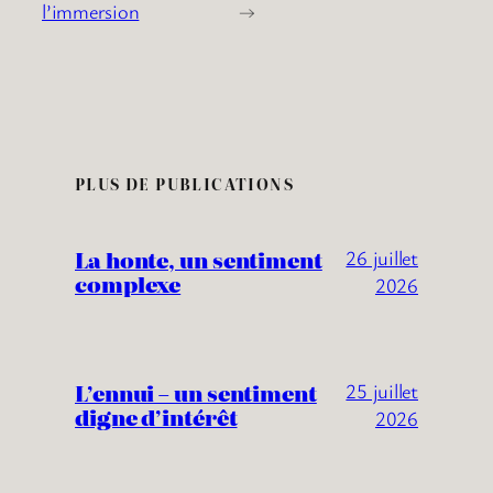
l’immersion
→
PLUS DE PUBLICATIONS
La honte, un sentiment
26 juillet
complexe
2026
L’ennui – un sentiment
25 juillet
digne d’intérêt
2026