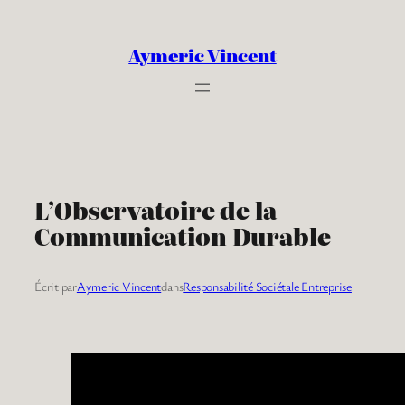
Aller
au
Aymeric Vincent
contenu
L’Observatoire de la
Communication Durable
Écrit par
Aymeric Vincent
dans
Responsabilité Sociétale Entreprise