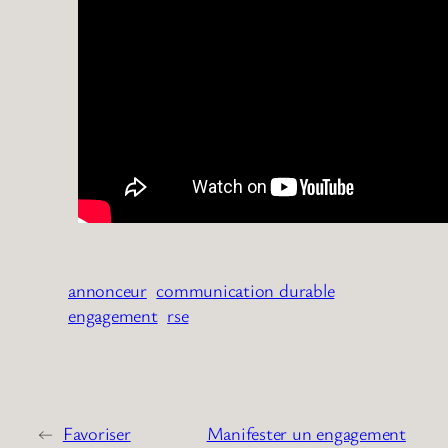
annonceur
communication durable
engagement
rse
←
Favoriser
Manifester un engagement