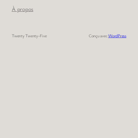
À propos
Twenty Twenty-Five
Conçu avec
WordPress