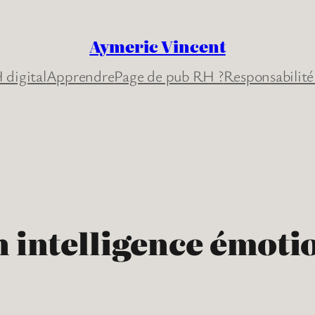
Aymeric Vincent
 digital
Apprendre
Page de pub RH ?
Responsabilité
n intelligence émoti