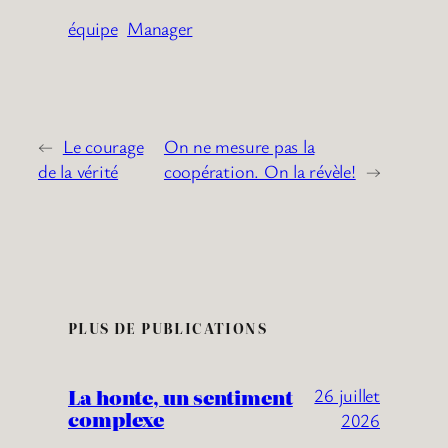
équipe
Manager
←
Le courage
On ne mesure pas la
de la vérité
coopération. On la révèle!
→
PLUS DE PUBLICATIONS
La honte, un sentiment
26 juillet
complexe
2026