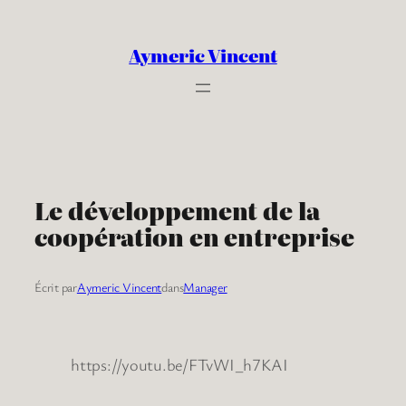
Aller
au
Aymeric Vincent
contenu
Le développement de la
coopération en entreprise
Écrit par
Aymeric Vincent
dans
Manager
https://youtu.be/FTvWI_h7KAI