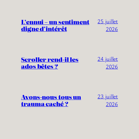
L’ennui – un sentiment
25 juillet
digne d’intérêt
2026
Scroller rend-il les
24 juillet
ados bêtes ?
2026
Avons-nous tous un
23 juillet
trauma caché ?
2026