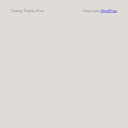
Twenty Twenty-Five
Conçu avec
WordPress