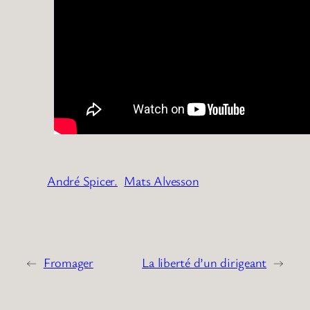
André Spicer.
Mats Alvesson
←
Fromager
La liberté d’un dirigeant
→