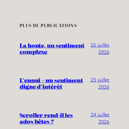
PLUS DE PUBLICATIONS
La honte, un sentiment
26 juillet
complexe
2026
L’ennui – un sentiment
25 juillet
digne d’intérêt
2026
Scroller rend-il les
24 juillet
ados bêtes ?
2026