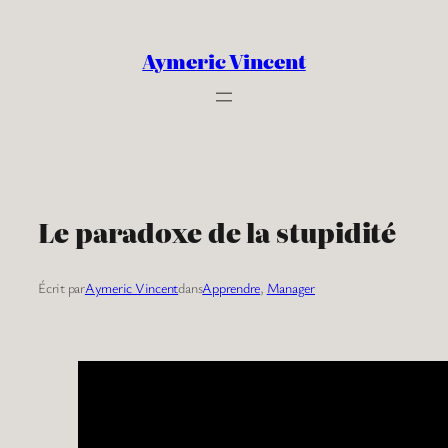
Aller
au
Aymeric Vincent
contenu
Le paradoxe de la stupidité
Écrit par
Aymeric Vincent
dans
Apprendre
, 
Manager