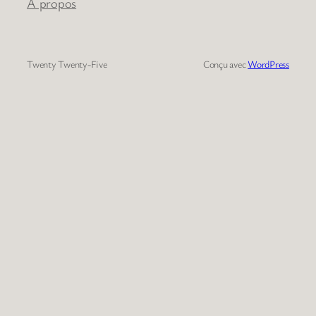
À propos
Twenty Twenty-Five
Conçu avec
WordPress