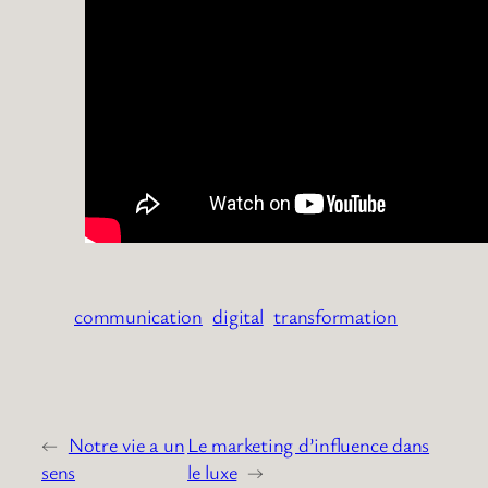
communication
digital
transformation
←
Notre vie a un
Le marketing d’influence dans
sens
le luxe
→