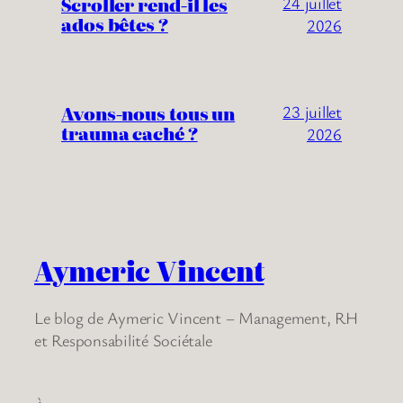
Scroller rend-il les
24 juillet
ados bêtes ?
2026
Avons-nous tous un
23 juillet
trauma caché ?
2026
Aymeric Vincent
Le blog de Aymeric Vincent – Management, RH
et Responsabilité Sociétale