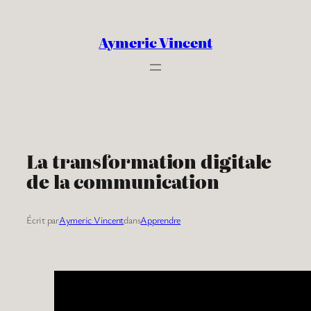
Aller
au
Aymeric Vincent
contenu
La transformation digitale
de la communication
Écrit par
Aymeric Vincent
dans
Apprendre