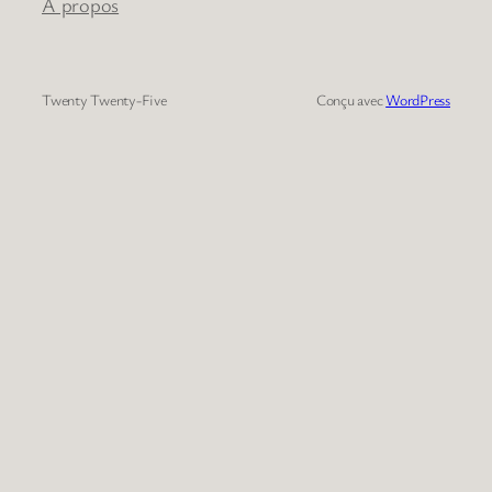
À propos
Twenty Twenty-Five
Conçu avec
WordPress