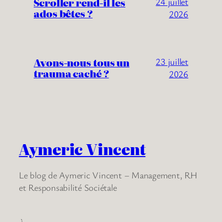
Scroller rend-il les
24 juillet
ados bêtes ?
2026
Avons-nous tous un
23 juillet
trauma caché ?
2026
Aymeric Vincent
Le blog de Aymeric Vincent – Management, RH
et Responsabilité Sociétale