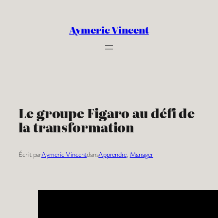
Aller
au
Aymeric Vincent
contenu
Le groupe Figaro au défi de
la transformation
Écrit par
Aymeric Vincent
dans
Apprendre
, 
Manager