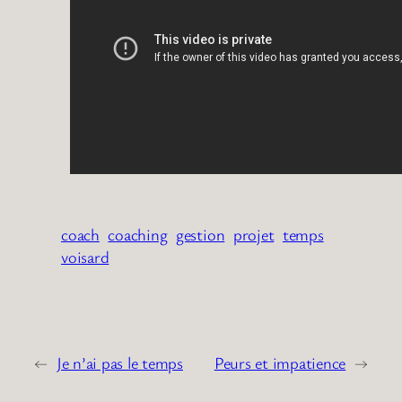
coach
coaching
gestion
projet
temps
voisard
←
Je n’ai pas le temps
Peurs et impatience
→