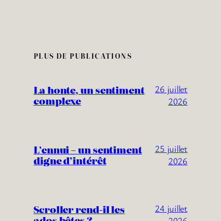
PLUS DE PUBLICATIONS
La honte, un sentiment
26 juillet
complexe
2026
L’ennui – un sentiment
25 juillet
digne d’intérêt
2026
Scroller rend-il les
24 juillet
ados bêtes ?
2026