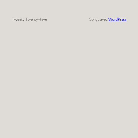
Twenty Twenty-Five
Conçu avec
WordPress