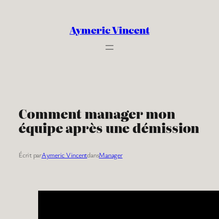
Aller
au
Aymeric Vincent
contenu
Comment manager mon
équipe après une démission
Écrit par
Aymeric Vincent
dans
Manager