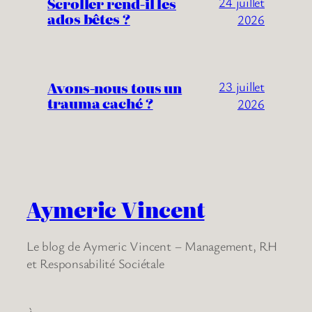
Scroller rend-il les
24 juillet
ados bêtes ?
2026
Avons-nous tous un
23 juillet
trauma caché ?
2026
Aymeric Vincent
Le blog de Aymeric Vincent – Management, RH
et Responsabilité Sociétale