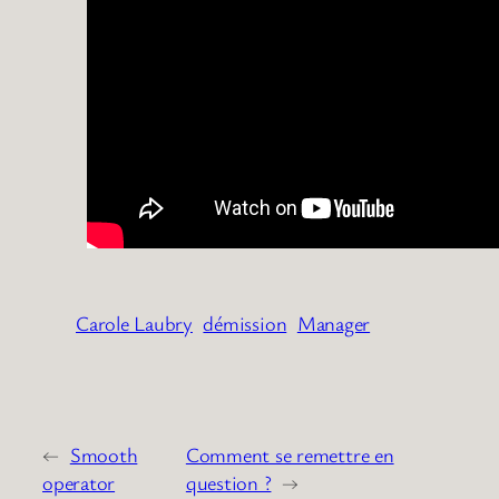
Carole Laubry
démission
Manager
←
Smooth
Comment se remettre en
operator
question ?
→