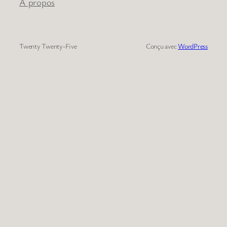
À propos
Twenty Twenty-Five
Conçu avec
WordPress