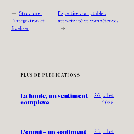
←
Structurer
Expertise comptable :
l’intégration et
attractivité et compétences
fidéliser
→
PLUS DE PUBLICATIONS
La honte, un sentiment
26 juillet
complexe
2026
L’ennui – un sentiment
25 juillet