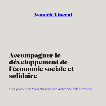
Aller
au
Aymeric Vincent
contenu
Accompagner le
développement de
l’économie sociale et
solidaire
Écrit par
Aymeric Vincent
dans
Responsabilité Sociétale Entreprise