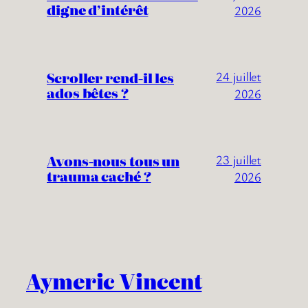
digne d’intérêt
2026
Scroller rend-il les
24 juillet
ados bêtes ?
2026
Avons-nous tous un
23 juillet
trauma caché ?
2026
Aymeric Vincent