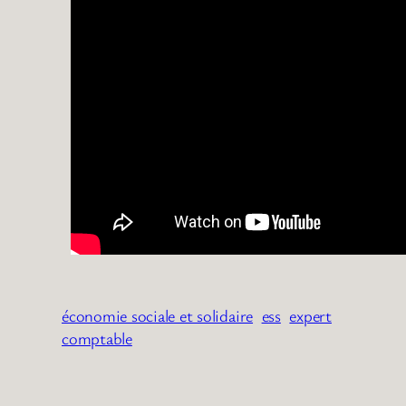
économie sociale et solidaire
ess
expert
comptable