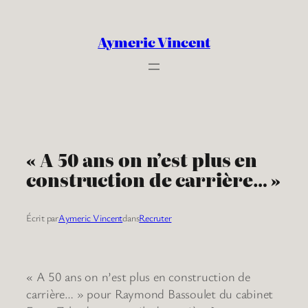
Aller
au
Aymeric Vincent
contenu
« A 50 ans on n’est plus en
construction de carrière… »
Écrit par
Aymeric Vincent
dans
Recruter
« A 50 ans on n’est plus en construction de
carrière… » pour Raymond Bassoulet du cabinet