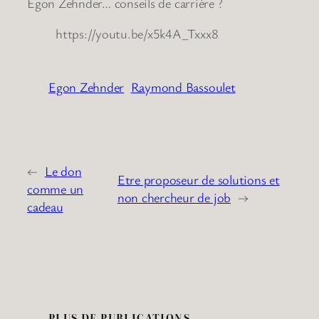
Egon Zehnder… conseils de carrière ?
https://youtu.be/x5k4A_Txxx8
Egon Zehnder
Raymond Bassoulet
←
Le don
Etre proposeur de solutions et
comme un
non chercheur de job
→
cadeau
PLUS DE PUBLICATIONS