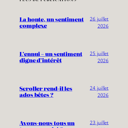
La honte, un sentiment
26 juillet
complexe
2026
L’ennui – un sentiment
25 juillet
digne d’intérêt
2026
Scroller rend-il les
24 juillet
ados bêtes ?
2026
Avons-nous tous un
23 juillet