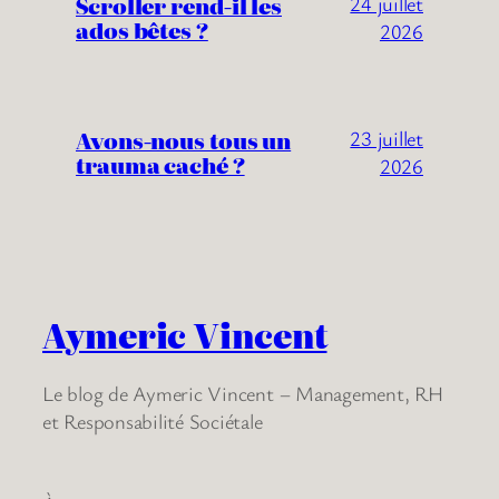
Scroller rend-il les
24 juillet
ados bêtes ?
2026
Avons-nous tous un
23 juillet
trauma caché ?
2026
Aymeric Vincent
Le blog de Aymeric Vincent – Management, RH
et Responsabilité Sociétale