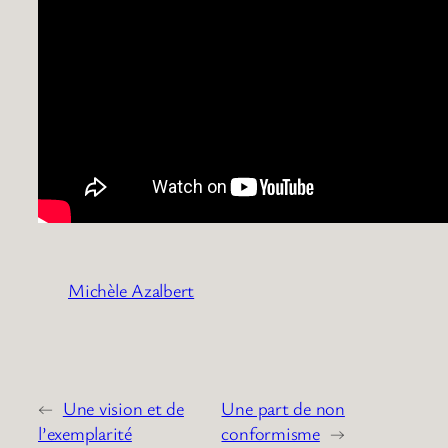
Michèle Azalbert
←
Une vision et de
Une part de non
l’exemplarité
conformisme
→