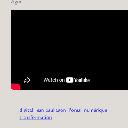
Agon.
digital
jean paul agon
l’oreal
numérique
transformation