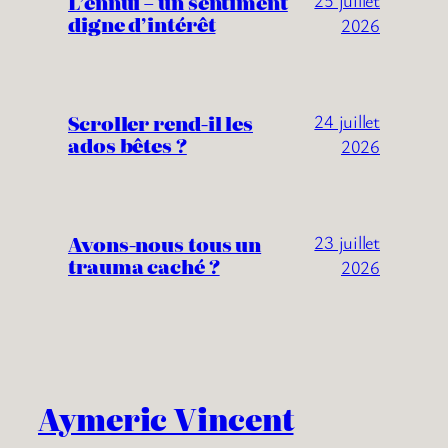
L’ennui – un sentiment
25 juillet
digne d’intérêt
2026
Scroller rend-il les
24 juillet
ados bêtes ?
2026
Avons-nous tous un
23 juillet
trauma caché ?
2026
Aymeric Vincent